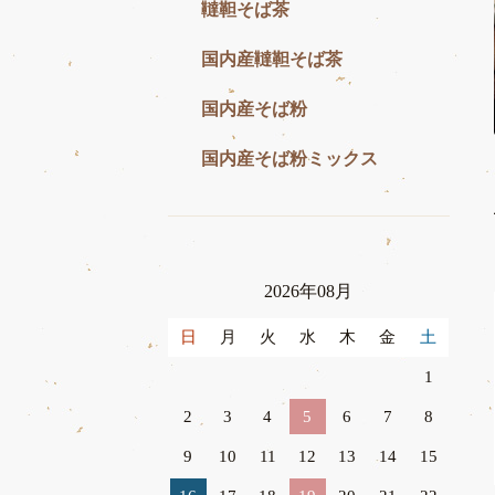
韃靼そば茶
国内産韃靼そば茶
国内産そば粉
国内産そば粉ミックス
2026年08月
日
月
火
水
木
金
土
1
2
3
4
5
6
7
8
9
10
11
12
13
14
15