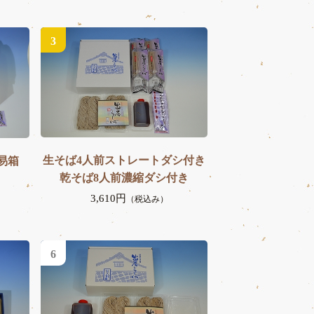
3
生そば4人前ストレートダシ付き
易箱
乾そば8人前濃縮ダシ付き
3,610円
（税込み）
6