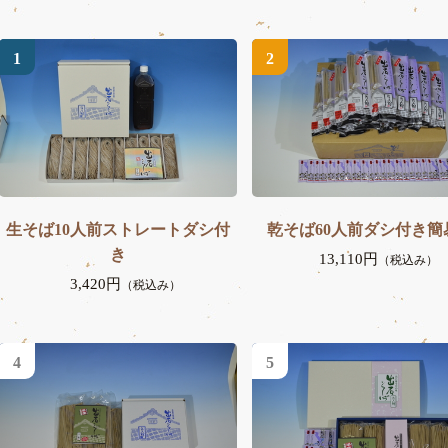
1
2
生そば10人前ストレートダシ付
乾そば60人前ダシ付き簡
き
13,110円
（税込み）
3,420円
（税込み）
4
5